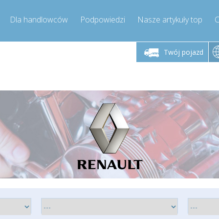
Dla handlowców
Podpowiedzi
Nasze artykuły top
C
łek - piątek godz.
Poniedziałek - piątek godz.
Poniedział
9:00-17:00
9:00-17:00
Twój pojazd
mpressor-express.pl
info@compressor-express.pl
info@comp