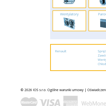
Wentylatory
Paro
Renault
Spręż
Zawó
Wenty
Chłod
© 2026 IOS s.r.o.
Ogólne warunki umowy
|
Oświadczeni