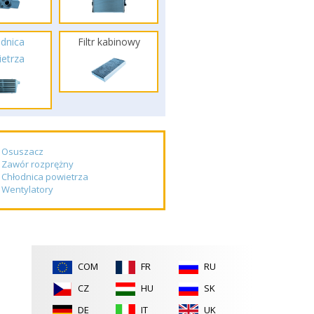
dnica
Filtr kabinowy
etrza
Osuszacz
Zawór rozprężny
Chłodnica powietrza
Wentylatory
COM
FR
RU
CZ
HU
SK
DE
IT
UK