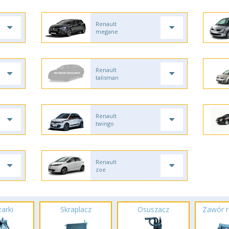
Renault
megane
Renault
talisman
Renault
twingo
Renault
zoe
arki
Skraplacz
Osuszacz
Zawór r