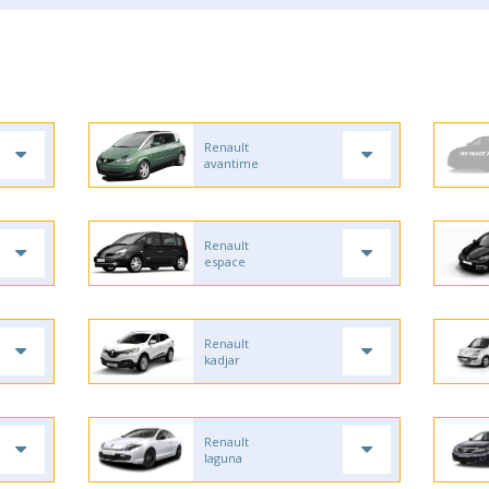
Renault
avantime
Renault
espace
Renault
kadjar
Renault
laguna