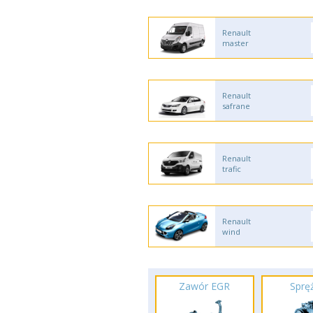
Renault
master
Renault
safrane
Renault
trafic
Renault
wind
Zawór EGR
Spręż