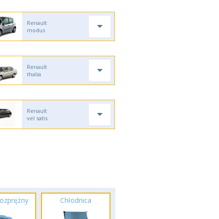
Renault
modus
Renault
thalia
Renault
vel satis
ozprężny
Chłodnica