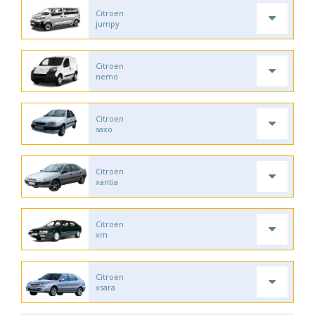
Citroen
jumpy
Citroen
nemo
Citroen
saxo
Citroen
xantia
Citroen
xm
Citroen
xsara