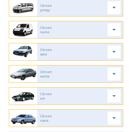
Citroen
jumpy
Citroen
nemo
Citroen
saxo
Citroen
xantia
Citroen
xm
Citroen
xsara