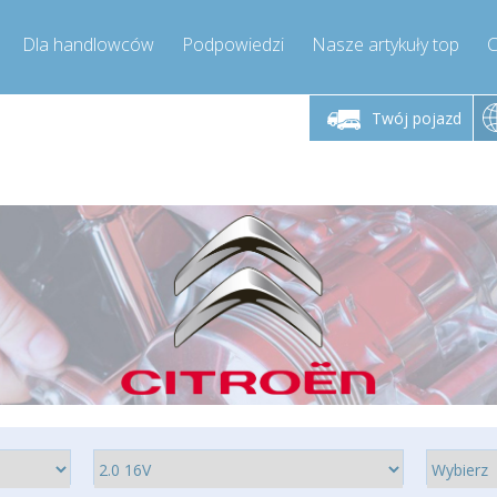
Dla handlowców
Podpowiedzi
Nasze artykuły top
C
łek - piątek godz.
Poniedziałek - piątek godz.
Poniedział
9:00-17:00
9:00-17:00
Twój pojazd
mpressor-express.pl
info@compressor-express.pl
info@comp