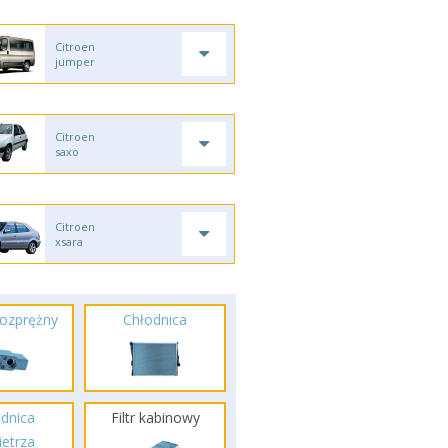
Citroen
jumper
Citroen
saxo
Citroen
xsara
ozprężny
Chłodnica
dnica
Filtr kabinowy
etrza