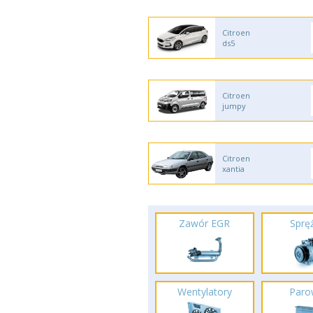
Citroen
ds5
Citroen
jumpy
Citroen
xantia
Zawór EGR
Spręż
Wentylatory
Paro