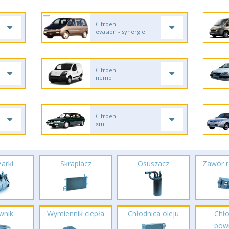
Citroen
evasion - synergie
Citroen
nemo
Citroen
xm
arki
Skraplacz
Osuszacz
Zawór r
wnik
Wymiennik ciepła
Chłodnica oleju
Chło
powi