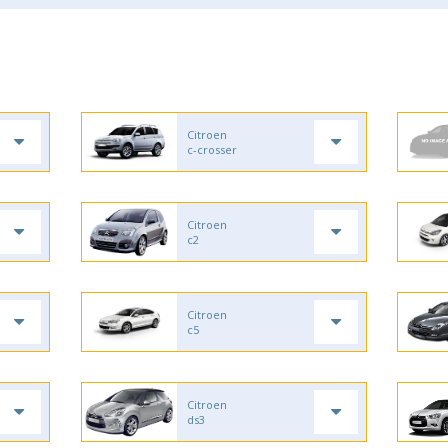
Citroen
c-crosser
Citroen
c2
Citroen
c5
Citroen
ds3