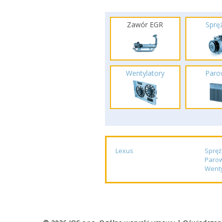
Zawór EGR
Spręż
Wentylatory
Paro
Lexus
Spręż
Paro
Wenty