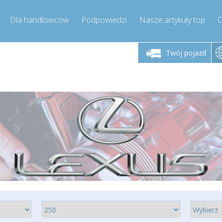
Dla handlowców
Podpowiedzi
Nasze artykuły top
C
łek - piątek godz.
Poniedziałek - piątek godz.
Poniedział
9:00-17:00
9:00-17:00
Twój pojazd
mpressor-express.pl
info@compressor-express.pl
info@comp