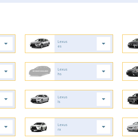
Lexus
es
Lexus
hs
Lexus
ls
Lexus
rx