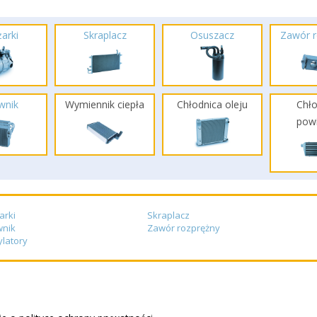
arki
Skraplacz
Osuszacz
Zawór r
wnik
Wymiennik ciepła
Chłodnica oleju
Chło
powi
arki
Skraplacz
wnik
Zawór rozprężny
latory