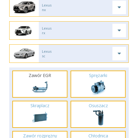
Lexus
nx
Lexus
rx
Lexus
sc
Zawór EGR
Sprężarki
Skraplacz
Osuszacz
Zawór rozprężny
Chłodnica