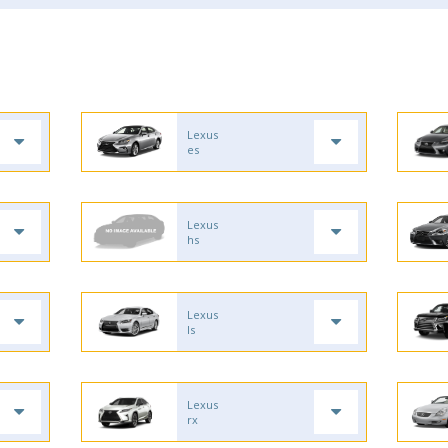
Lexus
es
Lexus
hs
Lexus
ls
Lexus
rx