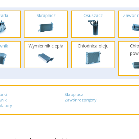
arki
Skraplacz
Osuszacz
Zawór r
wnik
Wymiennik ciepła
Chłodnica oleju
Chło
powi
arki
Skraplacz
wnik
Zawór rozprężny
latory