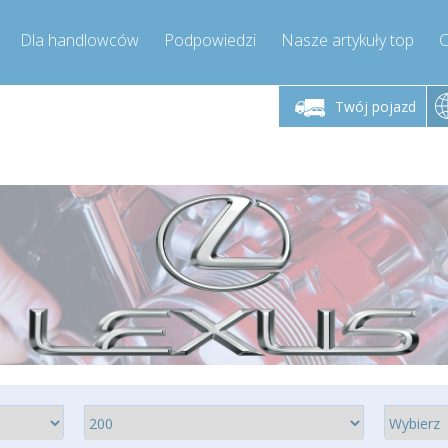
Dla handlowców
Podpowiedzi
Nasze artykuły top
C
łek - piątek godz.
Poniedziałek - piątek godz.
Poniedział
9:00-17:00
9:00-17:00
Twój pojazd
mpressor-express.pl
info@compressor-express.pl
info@comp