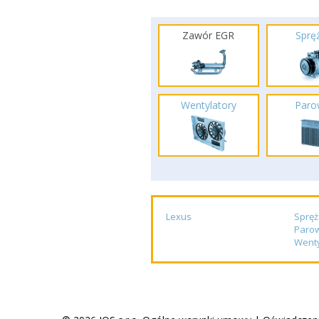
Zawór EGR
Spręż
Wentylatory
Paro
Lexus
Spręż
Paro
Wenty