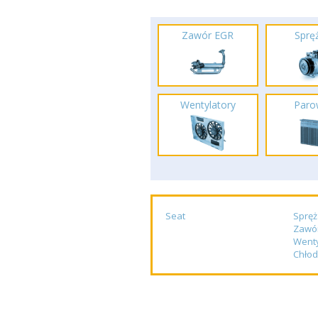
Zawór EGR
Spręż
Wentylatory
Paro
Seat
Spręż
Zawó
Wenty
Chłod