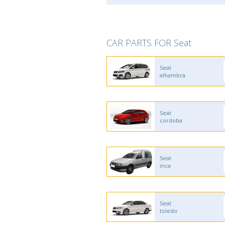
CAR PARTS FOR Seat
Seat
alhambra
Seat
cordoba
Seat
inca
Seat
toledo