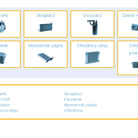
arki
Skraplacz
Osuszacz
Zawór r
wnik
Wymiennik ciepła
Chłodnica oleju
Chło
powi
arki
Skraplacz
r EGR
Parownik
lator
Wymiennik ciepła
nica oleju
Chłodnica