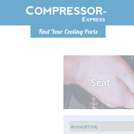
Poniedzia
Find Your Cooling Parts
info@co
Seat