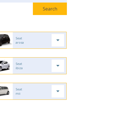
Seat
arosa
Seat
ibiza
Seat
mii