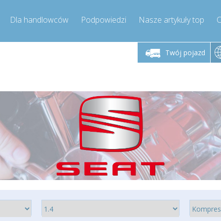
Dla handlowców
Podpowiedzi
Nasze artykuły top
C
łek - piątek godz.
Poniedziałek - piątek godz.
Poniedział
9:00-17:00
9:00-17:00
Twój pojazd
mpressor-express.pl
info@compressor-express.pl
info@comp