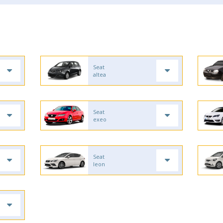
Seat
altea
Seat
exeo
Seat
leon