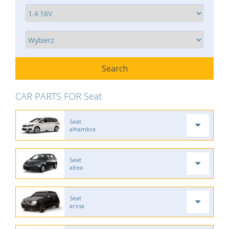
CAR PARTS FOR Seat
Seat
alhambra
Seat
altea
Seat
arosa