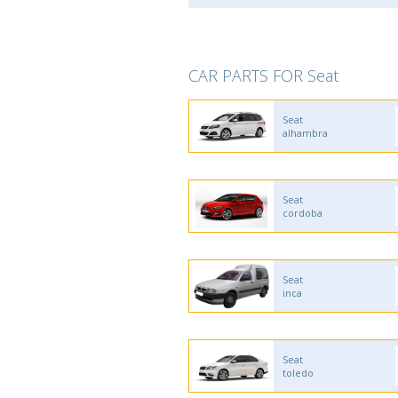
CAR PARTS FOR Seat
Seat
alhambra
Seat
cordoba
Seat
inca
Seat
toledo