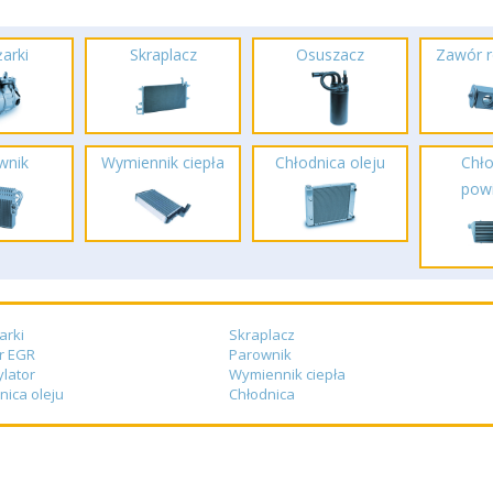
arki
Skraplacz
Osuszacz
Zawór r
wnik
Wymiennik ciepła
Chłodnica oleju
Chło
powi
arki
Skraplacz
r EGR
Parownik
lator
Wymiennik ciepła
nica oleju
Chłodnica