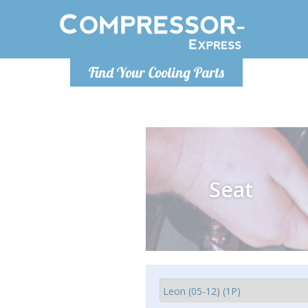
Poniedzia
Find Your Cooling Parts
info@co
Seat