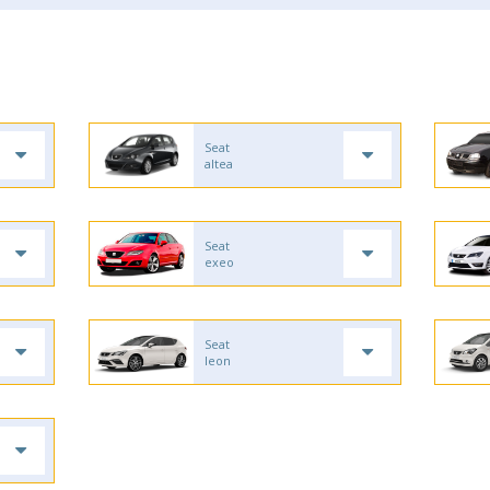
Seat
altea
Seat
exeo
Seat
leon