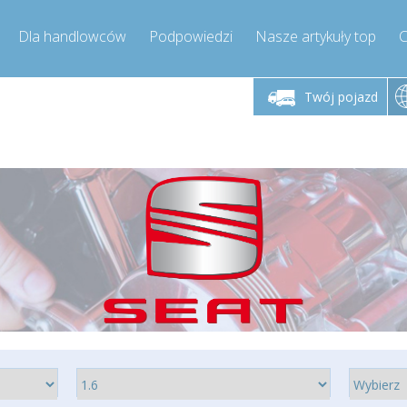
Dla handlowców
Podpowiedzi
Nasze artykuły top
C
łek - piątek godz.
Poniedziałek - piątek godz.
Poniedział
9:00-17:00
9:00-17:00
Twój pojazd
mpressor-express.pl
info@compressor-express.pl
info@comp