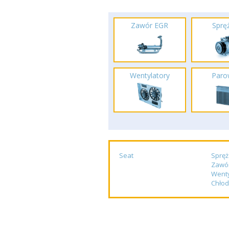
Zawór EGR
Spręż
Wentylatory
Paro
Seat
Spręż
Zawó
Wenty
Chłod