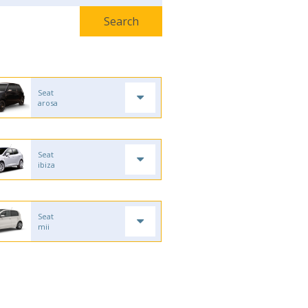
Seat
arosa
Seat
ibiza
Seat
mii