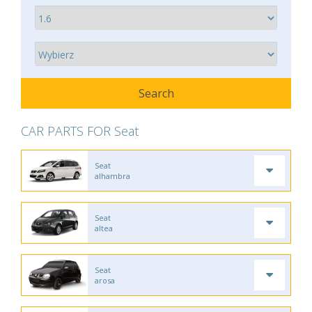
CAR PARTS FOR Seat
Seat
alhambra
Seat
altea
Seat
arosa