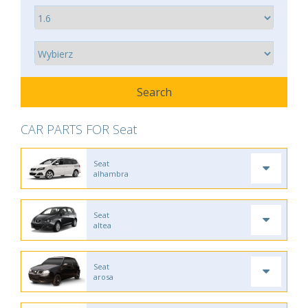
CAR PARTS FOR Seat
Seat
alhambra
Seat
altea
Seat
arosa