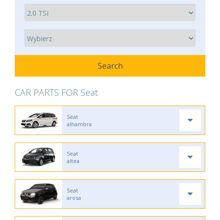
CAR PARTS FOR Seat
Seat
alhambra
Seat
altea
Seat
arosa