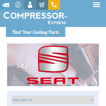
Find Your Cooling Parts
Seat