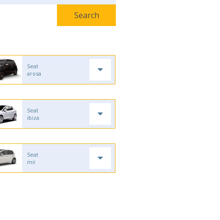
Seat
arosa
Seat
ibiza
Seat
mii