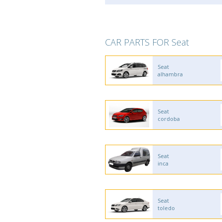
CAR PARTS FOR Seat
Seat
alhambra
Seat
cordoba
Seat
inca
Seat
toledo