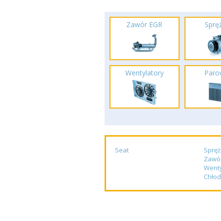
Zawór EGR
Spręż
Wentylatory
Paro
Seat
Spręż
Zawó
Wenty
Chłod