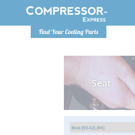
Poniedzia
Find Your Cooling Parts
info@co
Seat