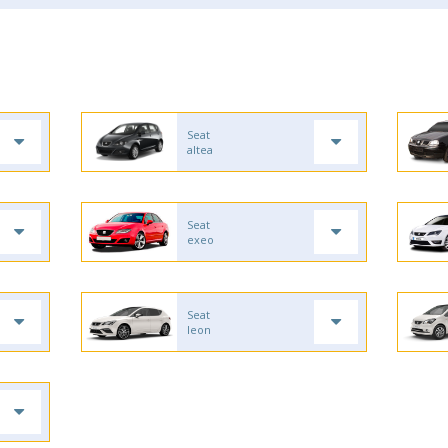
Seat
altea
Seat
exeo
Seat
leon