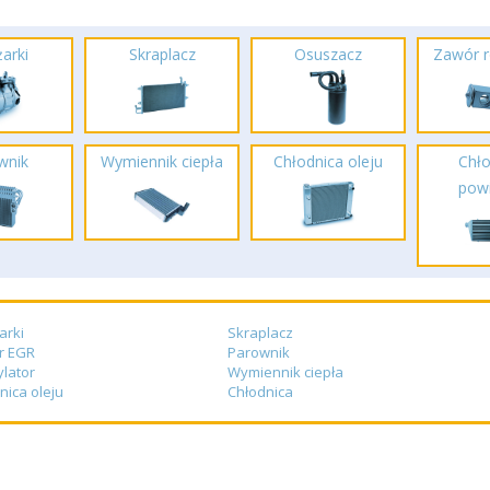
arki
Skraplacz
Osuszacz
Zawór r
wnik
Wymiennik ciepła
Chłodnica oleju
Chło
powi
arki
Skraplacz
r EGR
Parownik
lator
Wymiennik ciepła
nica oleju
Chłodnica