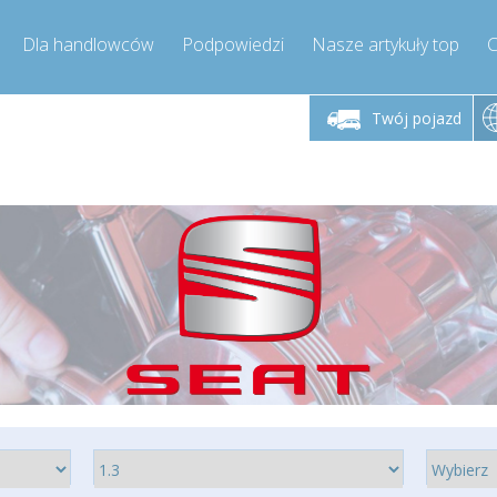
Dla handlowców
Podpowiedzi
Nasze artykuły top
C
łek - piątek godz.
Poniedziałek - piątek godz.
Poniedział
9:00-17:00
9:00-17:00
Twój pojazd
mpressor-express.pl
info@compressor-express.pl
info@comp