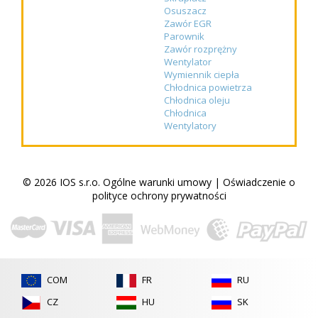
Osuszacz
Zawór EGR
Parownik
Zawór rozprężny
Wentylator
Wymiennik ciepła
Chłodnica powietrza
Chłodnica oleju
Chłodnica
Wentylatory
© 2026 IOS s.r.o.
Ogólne warunki umowy
|
Oświadczenie o
polityce ochrony prywatności
COM
FR
RU
CZ
HU
SK