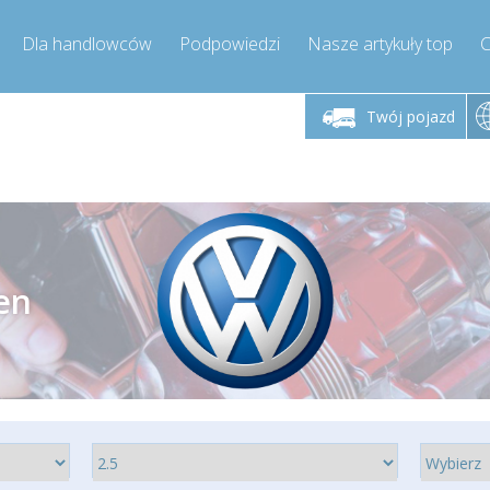
Dla handlowców
Podpowiedzi
Nasze artykuły top
C
łek - piątek godz.
Poniedziałek - piątek godz.
Poniedział
9:00-17:00
9:00-17:00
Twój pojazd
mpressor-express.pl
info@compressor-express.pl
info@comp
en