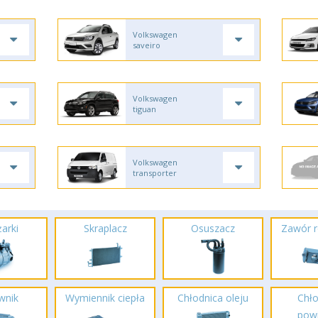
Volkswagen
saveiro
Volkswagen
tiguan
Volkswagen
transporter
arki
Skraplacz
Osuszacz
Zawór r
wnik
Wymiennik ciepła
Chłodnica oleju
Chło
powi