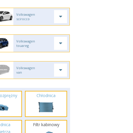
Volkswagen
scirocco
Volkswagen
touareg
Volkswagen
van
ozprężny
Chłodnica
dnica
Filtr kabinowy
etrza