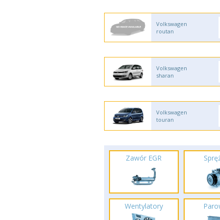
Volkswagen
routan
Volkswagen
sharan
Volkswagen
touran
Zawór EGR
Spręż
Wentylatory
Paro