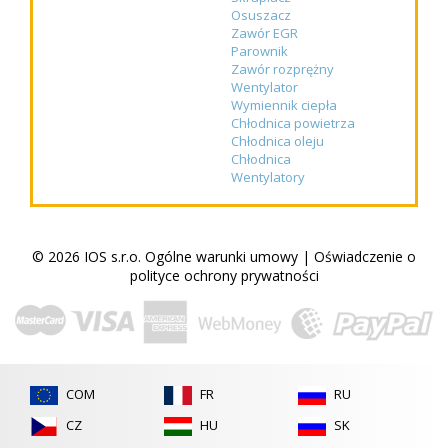
Osuszacz
Zawór EGR
Parownik
Zawór rozprężny
Wentylator
Wymiennik ciepła
Chłodnica powietrza
Chłodnica oleju
Chłodnica
Wentylatory
© 2026 IOS s.r.o.
Ogólne warunki umowy
|
Oświadczenie o
polityce ochrony prywatności
COM
FR
RU
CZ
HU
SK