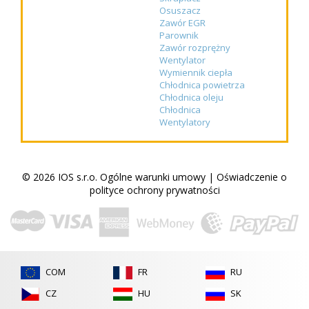
Osuszacz
Zawór EGR
Parownik
Zawór rozprężny
Wentylator
Wymiennik ciepła
Chłodnica powietrza
Chłodnica oleju
Chłodnica
Wentylatory
© 2026 IOS s.r.o.
Ogólne warunki umowy
|
Oświadczenie o
polityce ochrony prywatności
COM
FR
RU
CZ
HU
SK