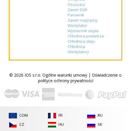
Osuszacz
Zawór EGR
Parownik
Zawór rozprężny
Wentylator
Wymiennik ciepła
Chłodnica powietrza
Chłodnica oleju
Chłodnica
Wentylatory
© 2026 IOS s.r.o.
Ogólne warunki umowy
|
Oświadczenie o
polityce ochrony prywatności
COM
FR
RU
CZ
HU
SK