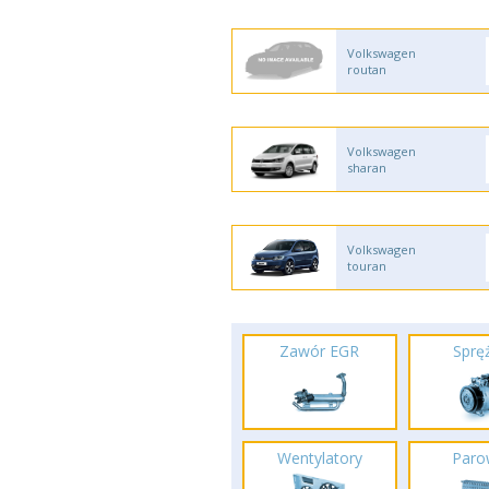
Volkswagen
routan
Volkswagen
sharan
Volkswagen
touran
Zawór EGR
Spręż
Wentylatory
Paro