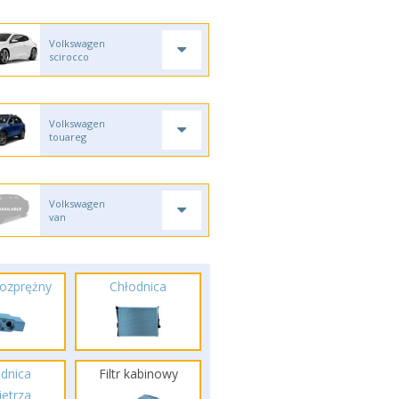
Volkswagen
scirocco
Volkswagen
touareg
Volkswagen
van
ozprężny
Chłodnica
dnica
Filtr kabinowy
etrza