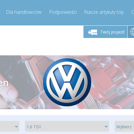
Dla handlowców
Podpowiedzi
Nasze artykuły top
C
łek - piątek godz.
Poniedziałek - piątek godz.
Poniedział
9:00-17:00
9:00-17:00
Twój pojazd
mpressor-express.pl
info@compressor-express.pl
info@comp
en