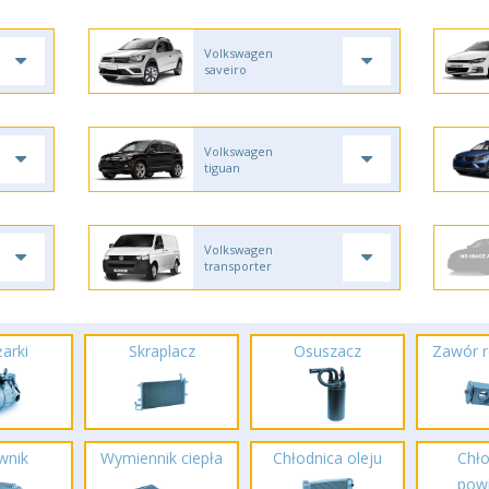
Volkswagen
saveiro
Volkswagen
tiguan
Volkswagen
transporter
arki
Skraplacz
Osuszacz
Zawór r
wnik
Wymiennik ciepła
Chłodnica oleju
Chło
powi