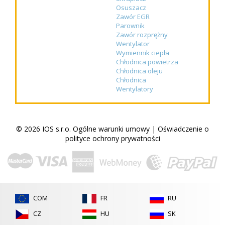
Osuszacz
Zawór EGR
Parownik
Zawór rozprężny
Wentylator
Wymiennik ciepła
Chłodnica powietrza
Chłodnica oleju
Chłodnica
Wentylatory
© 2026 IOS s.r.o.
Ogólne warunki umowy
|
Oświadczenie o
polityce ochrony prywatności
COM
FR
RU
CZ
HU
SK