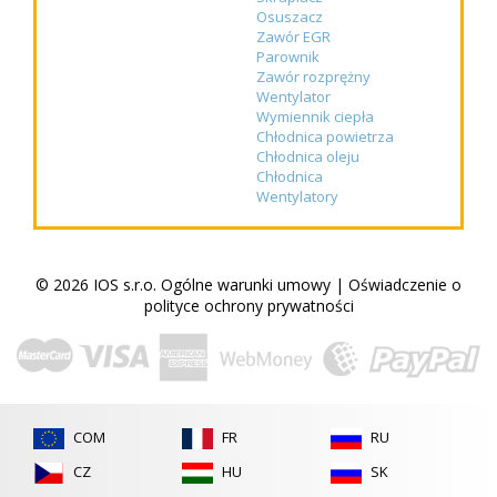
Osuszacz
Zawór EGR
Parownik
Zawór rozprężny
Wentylator
Wymiennik ciepła
Chłodnica powietrza
Chłodnica oleju
Chłodnica
Wentylatory
© 2026 IOS s.r.o.
Ogólne warunki umowy
|
Oświadczenie o
polityce ochrony prywatności
COM
FR
RU
CZ
HU
SK