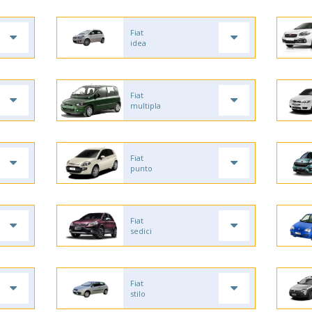
Fiat
idea
Fiat
multipla
Fiat
punto
Fiat
sedici
Fiat
stilo