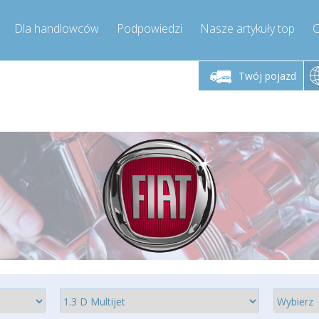
Dla handlowców
Podpowiedzi
Nasze artykuły top
C
łek - piątek godz.
Poniedziałek - piątek godz.
Poniedział
9:00-17:00
9:00-17:00
Twój pojazd
mpressor-express.pl
info@compressor-express.pl
info@comp