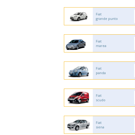
Fiat
grande punto
Fiat
marea
Fiat
panda
Fiat
scudo
Fiat
siena