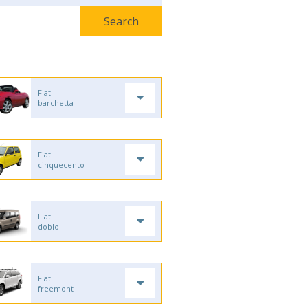
Fiat
barchetta
Fiat
cinquecento
Fiat
doblo
Fiat
freemont