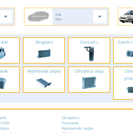
Fiat
tipo
arki
Skraplacz
Osuszacz
Zawór r
wnik
Wymiennik ciepła
Chłodnica oleju
Chło
powi
arki
Skraplacz
r EGR
Parownik
lator
Wymiennik ciepła