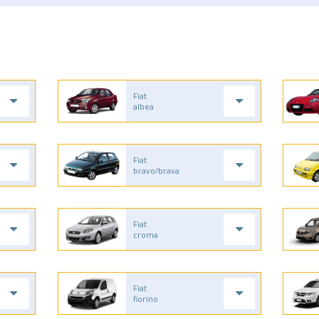
Fiat
albea
Fiat
bravo/brava
Fiat
croma
Fiat
fiorino