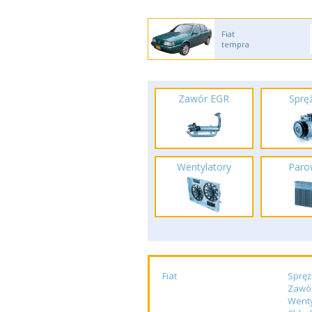
Fiat
tempra
Zawór EGR
Spręż
Wentylatory
Paro
Fiat
Spręż
Zawó
Wenty