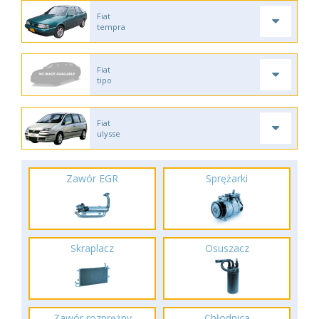
Fiat
tempra
Fiat
tipo
Fiat
ulysse
Zawór EGR
Sprężarki
Skraplacz
Osuszacz
Zawór rozprężny
Chłodnica