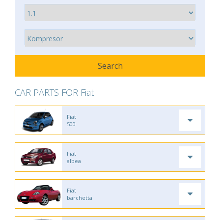
CAR PARTS FOR Fiat
Fiat
500
Fiat
albea
Fiat
barchetta