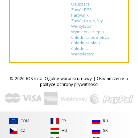
Osuszacz
Zawór EGR
Parownik
Zawór rozprężny
Wentylator
Wymiennik ciepła
Chłodnica powietrza
Chłodnica oleju
Chłodnica
Wentylatory
© 2026 IOS s.r.o.
Ogólne warunki umowy
|
Oświadczenie o
polityce ochrony prywatności
COM
FR
RU
CZ
HU
SK