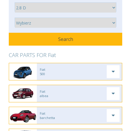
CAR PARTS FOR Fiat
Fiat
500
Fiat
albea
Fiat
barchetta