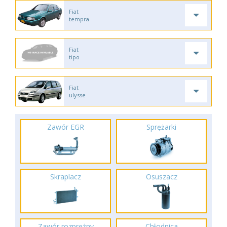
Fiat
tempra
Fiat
tipo
Fiat
ulysse
Zawór EGR
Sprężarki
Skraplacz
Osuszacz
Zawór rozprężny
Chłodnica