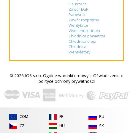
Osuszacz
Zawór EGR
Parownik
Zawór rozprężny
Wentylator
Wymiennik ciepła
Chłodnica powietrza
Chłodnica oleju
Chłodnica
Wentylatory
© 2026 IOS s.r.o.
Ogólne warunki umowy
|
Oświadczenie o
polityce ochrony prywatności
COM
FR
RU
CZ
HU
SK