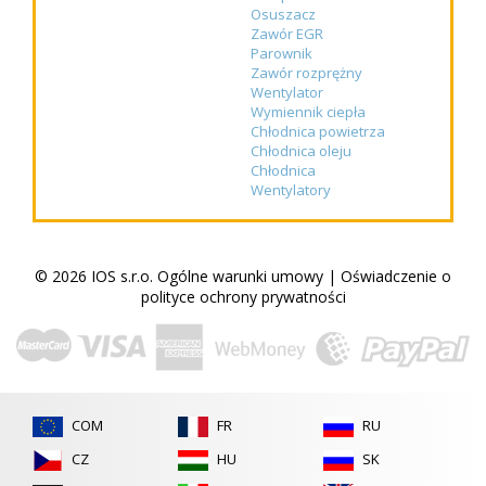
Osuszacz
Zawór EGR
Parownik
Zawór rozprężny
Wentylator
Wymiennik ciepła
Chłodnica powietrza
Chłodnica oleju
Chłodnica
Wentylatory
© 2026 IOS s.r.o.
Ogólne warunki umowy
|
Oświadczenie o
polityce ochrony prywatności
COM
FR
RU
CZ
HU
SK