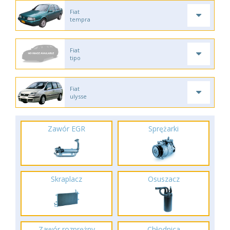
Fiat
tempra
Fiat
tipo
Fiat
ulysse
Zawór EGR
Sprężarki
Skraplacz
Osuszacz
Zawór rozprężny
Chłodnica