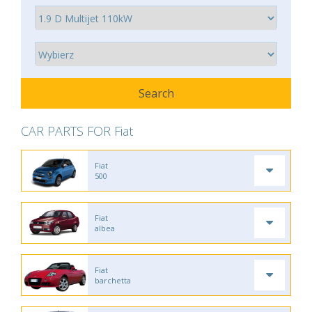
CAR PARTS FOR Fiat
Fiat
500
Fiat
albea
Fiat
barchetta