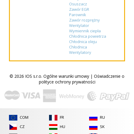
Osuszacz
Zawór EGR
Parownik
Zawór rozprężny
Wentylator
Wymiennik ciepła
Chłodnica powietrza
Chłodnica oleju
Chłodnica
Wentylatory
© 2026 IOS s.r.o.
Ogólne warunki umowy
|
Oświadczenie o
polityce ochrony prywatności
COM
FR
RU
CZ
HU
SK