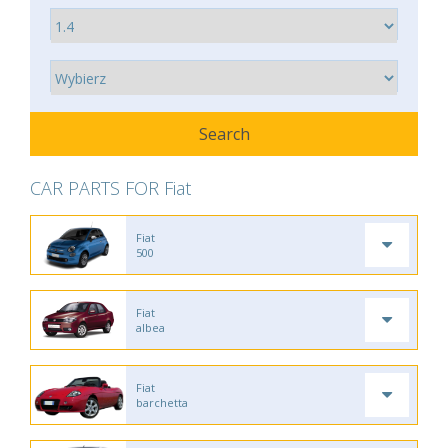
CAR PARTS FOR Fiat
Fiat
500
Fiat
albea
Fiat
barchetta