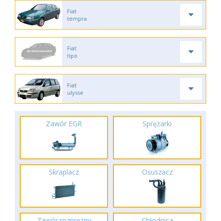
Fiat
tempra
Fiat
tipo
Fiat
ulysse
Zawór EGR
Sprężarki
Skraplacz
Osuszacz
Zawór rozprężny
Chłodnica