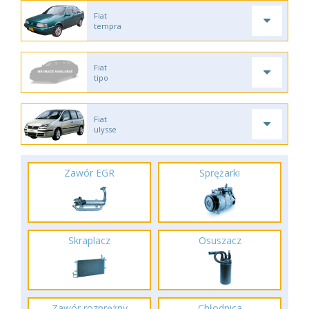
Fiat
tempra
Fiat
tipo
Fiat
ulysse
Zawór EGR
Sprężarki
Skraplacz
Osuszacz
Zawór rozprężny
Chłodnica