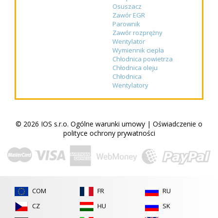
Osuszacz
Zawór EGR
Parownik
Zawór rozprężny
Wentylator
Wymiennik ciepła
Chłodnica powietrza
Chłodnica oleju
Chłodnica
Wentylatory
© 2026 IOS s.r.o.
Ogólne warunki umowy
|
Oświadczenie o
polityce ochrony prywatności
COM
FR
RU
CZ
HU
SK