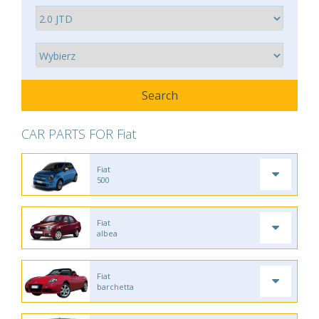
CAR PARTS FOR Fiat
Fiat
500
Fiat
albea
Fiat
barchetta