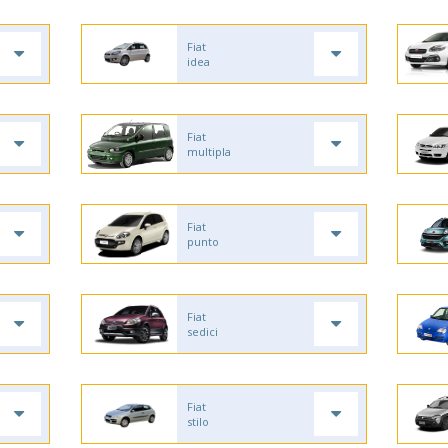
Fiat
idea
Fiat
multipla
Fiat
punto
Fiat
sedici
Fiat
stilo