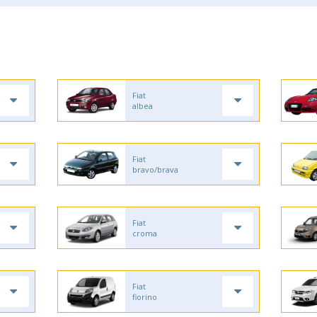
Fiat
albea
Fiat
bravo/brava
Fiat
croma
Fiat
fiorino