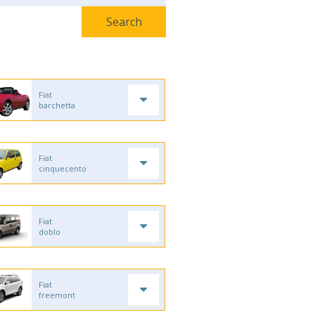
Fiat
barchetta
Fiat
cinquecento
Fiat
doblo
Fiat
freemont