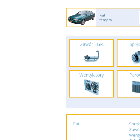
Fiat
tempra
Zawór EGR
Spręż
Wentylatory
Paro
Fiat
Spręż
Zawó
Wenty