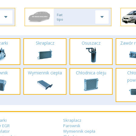
Fiat
tipo
arki
Skraplacz
Osuszacz
Zawór r
wnik
Wymiennik ciepła
Chłodnica oleju
Chło
powi
arki
Skraplacz
r EGR
Parownik
lator
Wymiennik ciepła