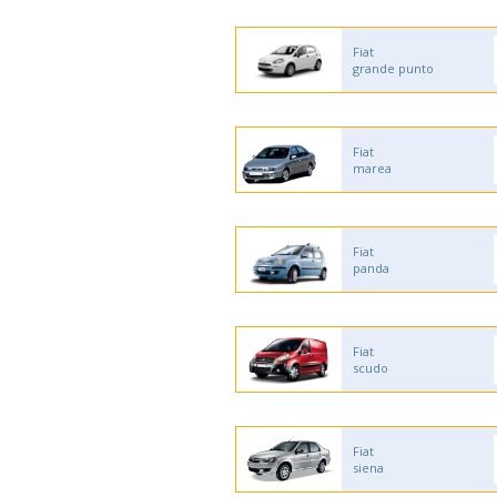
Fiat
grande punto
Fiat
marea
Fiat
panda
Fiat
scudo
Fiat
siena