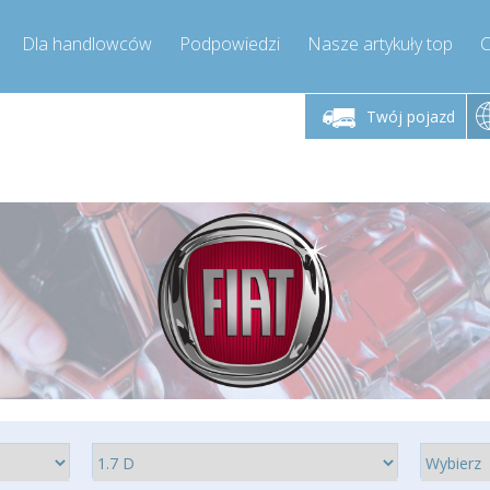
Dla handlowców
Podpowiedzi
Nasze artykuły top
C
łek - piątek godz.
Poniedziałek - piątek godz.
Poniedział
9:00-17:00
9:00-17:00
Twój pojazd
mpressor-express.pl
info@compressor-express.pl
info@comp