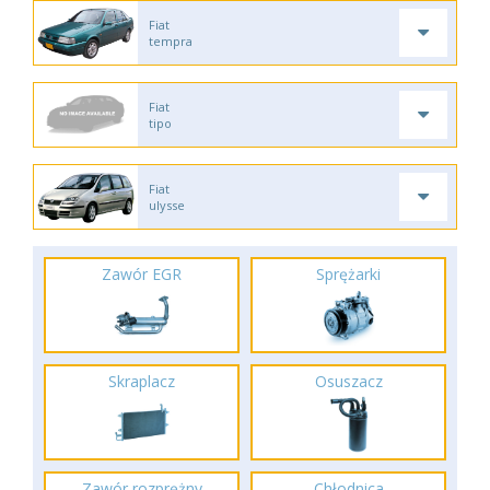
Fiat
tempra
Fiat
tipo
Fiat
ulysse
Zawór EGR
Sprężarki
Skraplacz
Osuszacz
Zawór rozprężny
Chłodnica