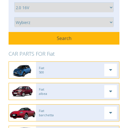
CAR PARTS FOR Fiat
Fiat
500
Fiat
albea
Fiat
barchetta