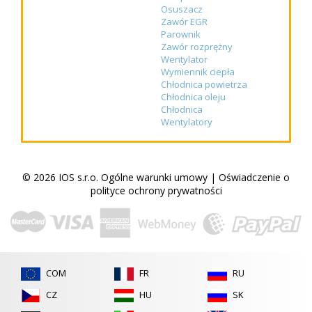
Osuszacz
Zawór EGR
Parownik
Zawór rozprężny
Wentylator
Wymiennik ciepła
Chłodnica powietrza
Chłodnica oleju
Chłodnica
Wentylatory
© 2026 IOS s.r.o.
Ogólne warunki umowy
|
Oświadczenie o
polityce ochrony prywatności
COM
FR
RU
CZ
HU
SK