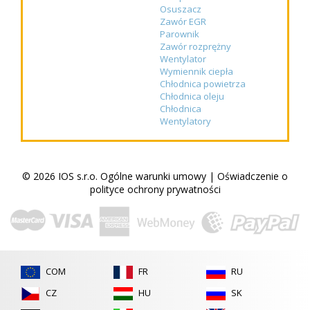
Osuszacz
Zawór EGR
Parownik
Zawór rozprężny
Wentylator
Wymiennik ciepła
Chłodnica powietrza
Chłodnica oleju
Chłodnica
Wentylatory
© 2026 IOS s.r.o.
Ogólne warunki umowy
|
Oświadczenie o
polityce ochrony prywatności
COM
FR
RU
CZ
HU
SK