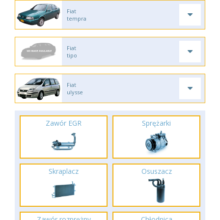
Fiat
tempra
Fiat
tipo
Fiat
ulysse
Zawór EGR
Sprężarki
Skraplacz
Osuszacz
Zawór rozprężny
Chłodnica