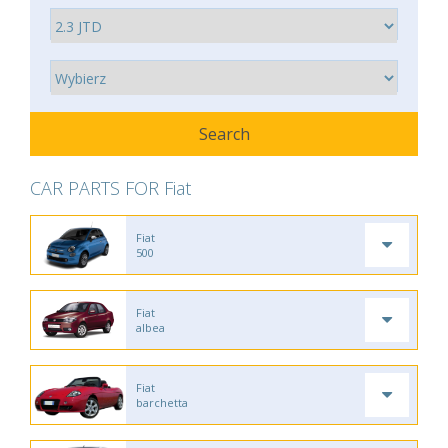
CAR PARTS FOR Fiat
Fiat
500
Fiat
albea
Fiat
barchetta