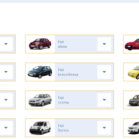
Fiat
albea
Fiat
bravo/brava
Fiat
croma
Fiat
fiorino