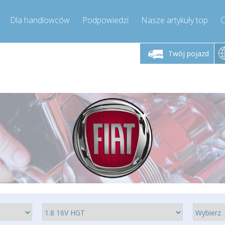
Dla handlowców
Podpowiedzi
Nasze artykuły top
C
łek - piątek godz.
Poniedziałek - piątek godz.
Poniedział
9:00-17:00
9:00-17:00
Twój pojazd
mpressor-express.pl
info@compressor-express.pl
info@comp