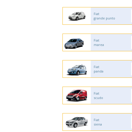
Fiat
grande punto
Fiat
marea
Fiat
panda
Fiat
scudo
Fiat
siena