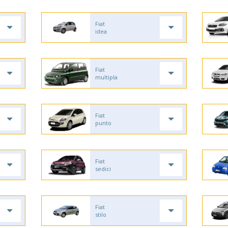
Fiat
idea
Fiat
multipla
Fiat
punto
Fiat
sedici
Fiat
stilo