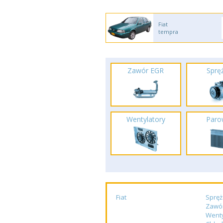
Fiat
tempra
Zawór EGR
Spręż
Wentylatory
Paro
Fiat
Spręż
Zawó
Wenty