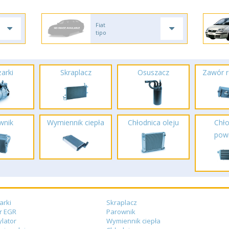
Fiat
tipo
arki
Skraplacz
Osuszacz
Zawór r
wnik
Wymiennik ciepła
Chłodnica oleju
Chło
powi
arki
Skraplacz
r EGR
Parownik
lator
Wymiennik ciepła