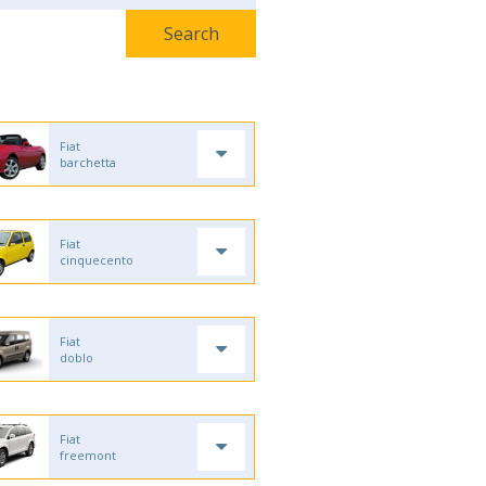
Fiat
barchetta
Fiat
cinquecento
Fiat
doblo
Fiat
freemont