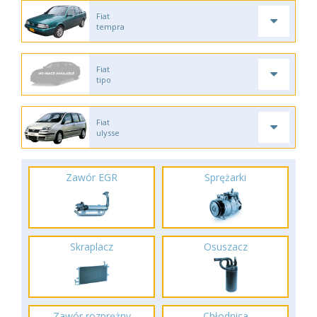
Fiat
tempra
Fiat
tipo
Fiat
ulysse
Zawór EGR
Sprężarki
Skraplacz
Osuszacz
Zawór rozprężny
Chłodnica