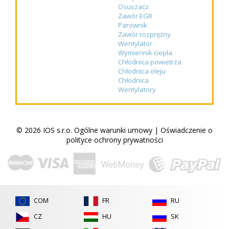
Osuszacz
Zawór EGR
Parownik
Zawór rozprężny
Wentylator
Wymiennik ciepła
Chłodnica powietrza
Chłodnica oleju
Chłodnica
Wentylatory
© 2026 IOS s.r.o.
Ogólne warunki umowy
|
Oświadczenie o
polityce ochrony prywatności
COM
FR
RU
CZ
HU
SK