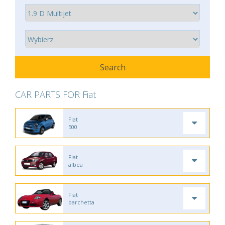
CAR PARTS FOR Fiat
Fiat
500
Fiat
albea
Fiat
barchetta