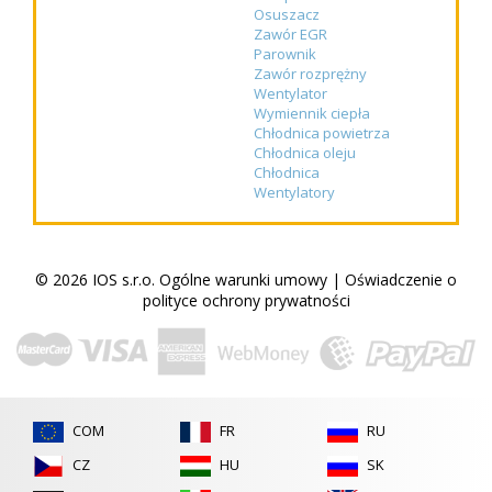
Osuszacz
Zawór EGR
Parownik
Zawór rozprężny
Wentylator
Wymiennik ciepła
Chłodnica powietrza
Chłodnica oleju
Chłodnica
Wentylatory
© 2026 IOS s.r.o.
Ogólne warunki umowy
|
Oświadczenie o
polityce ochrony prywatności
COM
FR
RU
CZ
HU
SK