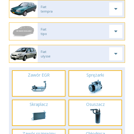
Fiat
tempra
Fiat
tipo
Fiat
ulysse
Zawór EGR
Sprężarki
Skraplacz
Osuszacz
Zawór rozprężny
Chłodnica