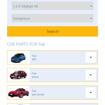
CAR PARTS FOR Fiat
Fiat
500
Fiat
albea
Fiat
barchetta