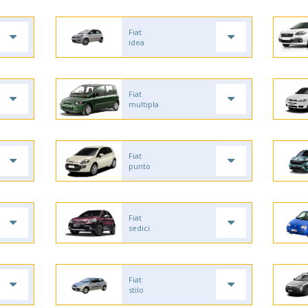
Fiat
idea
Fiat
multipla
Fiat
punto
Fiat
sedici
Fiat
stilo