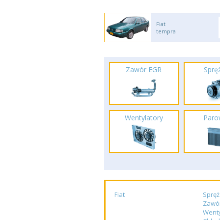
Fiat
tempra
Zawór EGR
Spręż
Wentylatory
Paro
Fiat
Spręż
Zawó
Wenty