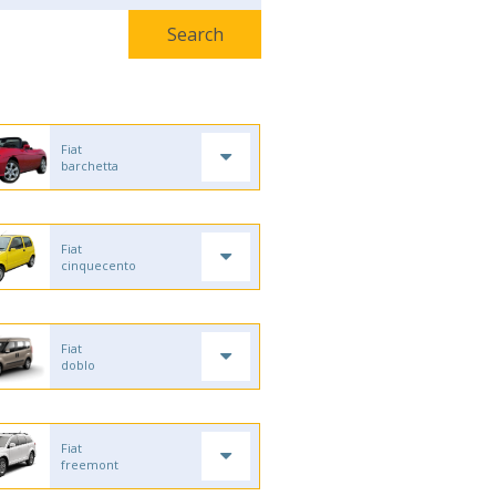
Fiat
barchetta
Fiat
cinquecento
Fiat
doblo
Fiat
freemont