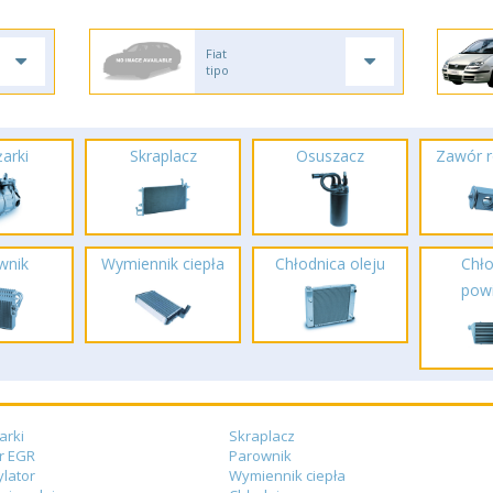
Fiat
tipo
arki
Skraplacz
Osuszacz
Zawór r
wnik
Wymiennik ciepła
Chłodnica oleju
Chło
powi
arki
Skraplacz
r EGR
Parownik
lator
Wymiennik ciepła