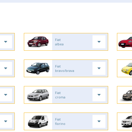
Fiat
albea
Fiat
bravo/brava
Fiat
croma
Fiat
fiorino