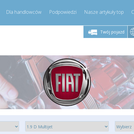
Dla handlowców
Podpowiedzi
Nasze artykuły top
C
łek - piątek godz.
Poniedziałek - piątek godz.
Poniedział
9:00-17:00
9:00-17:00
Twój pojazd
mpressor-express.pl
info@compressor-express.pl
info@comp