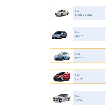
Fiat
grande punto
Fiat
marea
Fiat
panda
Fiat
scudo
Fiat
siena